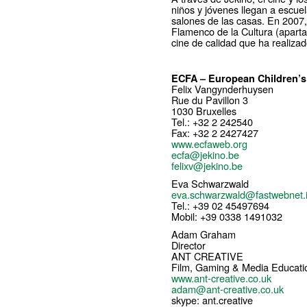
niños y jóvenes llegan a escuel
salones de las casas. En 2007
Flamenco de la Cultura (apartad
cine de calidad que ha realizad
ECFA – European Children’s
Felix Vangynderhuysen
Rue du Pavillon 3
1030 Bruxelles
Tel.: +32 2 242540
Fax: +32 2 2427427
www.ecfaweb.org
ecfa@jekino.be
felixv@jekino.be
Eva Schwarzwald
eva.schwarzwald@fastwebnet.i
Tel.: +39 02 45497694
Mobil: +39 0338 1491032
Adam Graham
Director
ANT CREATIVE
Film, Gaming & Media Educati
www.ant-creative.co.uk
adam@ant-creative.co.uk
skype: ant.creative