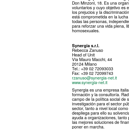
Don Minzoni, 18. Es una organ
voluntarios y cuyo objetivo es 
los prejucios y la discriminaci
está comprometida en la lucha 
todas las personas, independie
para reforzar una vida plena, li
homosexuales.
Synergia s.r.l.
Rebecca Zanuso
Head of Unit
Via Mauro Macchi, 44
20124 Milano
Tel.: +39 02 72093033
Fax: +39 02 72099743
rzanuso@synergia-net.it
www.synergia-net.it
Synergia es una empresa italian
formación y la consultoría. Ra
campo de la política social de 
investigación para el sector pú
sector, tanto a nivel local com
despliega para ello su solvenc
ayuda a organizaciones, tanto p
las mejores soluciones de fina
poner en marcha.