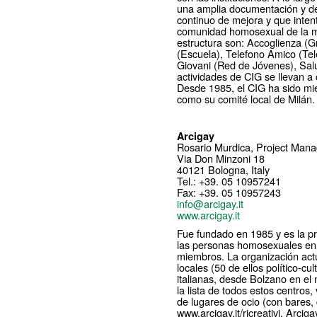
una amplia documentación y de
continuo de mejora y que intenta
comunidad homosexual de la me
estructura son: Accoglienza (G
(Escuela), Telefono Amico (Te
Giovani (Red de Jóvenes), Sal
actividades de CIG se llevan a
Desde 1985, el CIG ha sido m
como su comité local de Milán.
Arcigay
Rosario Murdica, Project Mana
Via Don Minzoni 18
40121 Bologna, Italy
Tel.: +39. 05 10957241
Fax: +39. 05 10957243
info@arcigay.it
www.arcigay.it
Fue fundado en 1985 y es la p
las personas homosexuales en 
miembros. La organización act
locales (50 de ellos político-cu
italianas, desde Bolzano en el 
la lista de todos estos centros, 
de lugares de ocio (con bares, 
www.arcigay.it/ricreativi. Arcig