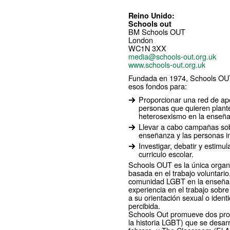
Reino Unido:
Schools out
BM Schools OUT
London
WC1N 3XX
media@schools-out.org.uk
www.schools-out.org.uk
Fundada en 1974, Schools OUT e
esos fondos para:
Proporcionar una red de apo
personas que quieren plante
heterosexismo en la enseñ
Llevar a cabo campañas sob
enseñanza y las personas i
Investigar, debatir y estimu
curriculo escolar.
Schools OUT es la única organ
basada en el trabajo voluntario
comunidad LGBT en la enseña
experiencia en el trabajo sobre
a su orientación sexual o iden
percibida.
Schools Out promueve dos pro
la historia LGBT) que se desar