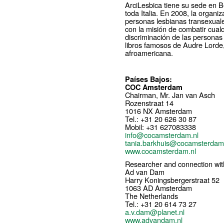
ArciLesbica tiene su sede en B
toda Italia. En 2008, la organiz
personas lesbianas transexuale
con la misión de combatir cualq
discriminación de las personas 
libros famosos de Audre Lorde, 
afroamericana.
Países Bajos:
COC Amsterdam
Chairman, Mr. Jan van Asch
Rozenstraat 14
1016 NX Amsterdam
Tel.: +31 20 626 30 87
Mobil: +31 627083338
info@cocamsterdam.nl
tania.barkhuis@cocamsterdam
www.cocamsterdam.nl
Researcher and connection wi
Ad van Dam
Harry Koningsbergerstraat 52
1063 AD Amsterdam
The Netherlands
Tel.: +31 20 614 73 27
a.v.dam@planet.nl
www.advandam.nl