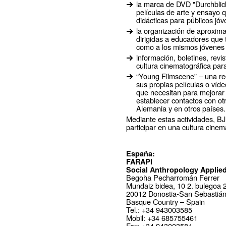
la marca de DVD "Durchblic
películas de arte y ensayo
didácticas para públicos jóv
la organización de aproxim
dirigidas a educadores que t
como a los mismos jóvenes i
información, boletines, revi
cultura cinematográfica par
“Young Filmscene” – una re
sus propias películas o víde
que necesitan para mejorar
establecer contactos con ot
Alemania y en otros países.
Mediante estas actividades, BJF
participar en una cultura cinem
España:
FARAPI
Social Anthropology Applie
Begoña Pecharromán Ferrer
Mundaiz bidea, 10 2. bulegoa 
20012 Donostia-San Sebastiá
Basque Country – Spain
Tel.: +34 943003585
Mobil: +34 685755461
Fax: +34 943003584