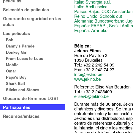
películas
Italia: Synergia s.r.l.
Italia: ArciLesbica
Selección de películas
Países Bajos: COC Amsterda
Reino Unido: Schools out
Generando seguridad en las
Alemania: Bundesverband Juge
aulas
España: FARAPI, Social Anthr
España: Ararteko
Las películas
Bob
Bélgica:
Danny's Parade
Jekino-Films
Donkey Girl
Rue du Pavillon 3
From Lucas to Luus
1030 Bruxelles
Tel.: +32 2 242.54.09
Mobile
Fax: +32 2 242.74.27
Omar
info@jekino.be
Papa's Boy
www.jekino.be
Shark Bait
Referente: Elise Van Beurden
Sticks and Stones
Tel.: +32 2 2425409
elisevb@jekino.be
Glosario de términos LGBT
Durante más de 30 años, Jekin
Participantes
dinámicos y diversos. Se trata 
entretenimiento y la educación
Recursos/enlaces
Jekino es una distribuidora esp
centro de referencia cultural y
la infancia, el cine y los medi
A través de Jekino, el cine y l