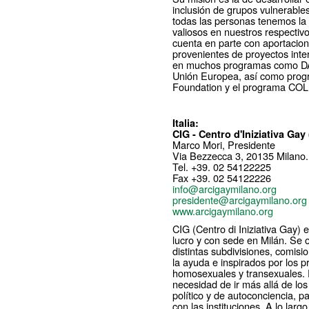
inclusión de grupos vulnerables
todas las personas tenemos la
valiosos en nuestros respectiv
cuenta en parte con aportacio
provenientes de proyectos inte
en muchos programas como DA
Unión Europea, así como prog
Foundation y el programa COLP
Italia:
CIG - Centro d'Iniziativa Gay
Marco Mori, Presidente
Via Bezzecca 3, 20135 Milano.
Tel. +39. 02 54122225
Fax +39. 02 54122226
info@arcigaymilano.org
presidente@arcigaymilano.org
www.arcigaymilano.org
CIG (Centro di Iniziativa Gay) 
lucro y con sede en Milán. Se
distintas subdivisiones, comisi
la ayuda e inspirados por los p
homosexuales y transexuales. 
necesidad de ir más allá de l
político y de autoconciencia, p
con las instituciones. A lo lar