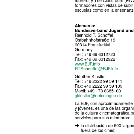
febrero, y The Classroom (El Au
formadores con vistas de subir 
escuelas como en la enseñanza
Alemania:
Bundesverband Jugend und 
Reinhold T. Schöffel
Ostbahnhofstraße 15
60314 Frankfurt/M.
Germany
Tel.: +49 69 6312723
Fax: +49 69 6312922
www.BJF.info
RTSchoeffel@BJF.info
Günther Kinstler
Tel.: +49 2222 99 59 141
Fax: +49 2222 99 59 139
Mobil: +49 173 8685160
gkinstler@netcologne.de
La BJF, con aproximadamente 9
y jóvenes, es una de las organ
de la cultura cinematográfica p
servicios para sus miembros:
la distribución de 500 larg
fuera de los cines;