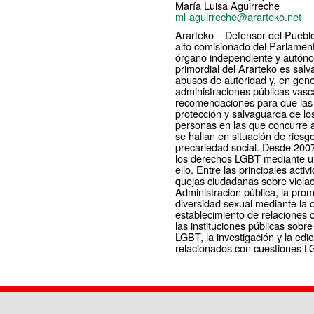
María Luisa Aguirreche
ml-aguirreche@ararteko.net
Ararteko – Defensor del Pueblo
alto comisionado del Parlamen
órgano independiente y autónom
primordial del Ararteko es sal
abusos de autoridad y, en gener
administraciones públicas vasc
recomendaciones para que las 
protección y salvaguarda de l
personas en las que concurre a
se hallan en situación de riesg
precariedad social. Desde 200
los derechos LGBT mediante un
ello. Entre las principales acti
quejas ciudadanas sobre viola
Administración pública, la prom
diversidad sexual mediante la o
establecimiento de relaciones 
las instituciones públicas sob
LGBT, la investigación y la edi
relacionados con cuestiones L