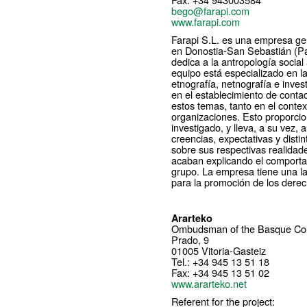
bego@farapi.com
www.farapi.com
Farapi S.L. es una empresa gen
en Donostia-San Sebastián (Pa
dedica a la antropología social
equipo está especializado en l
etnografía, netnografía e invest
en el establecimiento de conta
estos temas, tanto en el conte
organizaciones. Esto proporci
investigado, y lleva, a su vez,
creencias, expectativas y disti
sobre sus respectivas realidade
acaban explicando el comporta
grupo. La empresa tiene una la
para la promoción de los der
Ararteko
Ombudsman of the Basque Co
Prado, 9
01005 Vitoria-Gasteiz
Tel.: +34 945 13 51 18
Fax: +34 945 13 51 02
www.ararteko.net
Referent for the project: