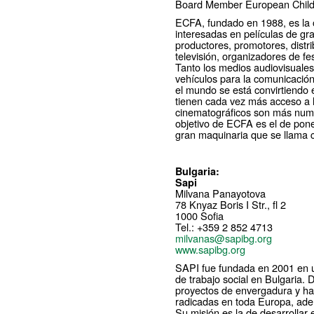
Board Member European Childre
ECFA, fundado en 1988, es la 
interesadas en películas de gra
productores, promotores, distr
televisión, organizadores de f
Tanto los medios audiovisuales
vehículos para la comunicación 
el mundo se está convirtiendo e
tienen cada vez más acceso a la
cinematográficos son más num
objetivo de ECFA es el de pone
gran maquinaria que se llama c
Bulgaria:
Sapi
Milvana Panayotova
78 Knyaz Boris I Str., fl 2
1000 Sofia
Tel.: +359 2 852 4713
milvanas@sapibg.org
www.sapibg.org
SAPI fue fundada en 2001 en u
de trabajo social en Bulgaria.
proyectos de envergadura y ha 
radicadas en toda Europa, ade
Su misión es la de desarrollar 