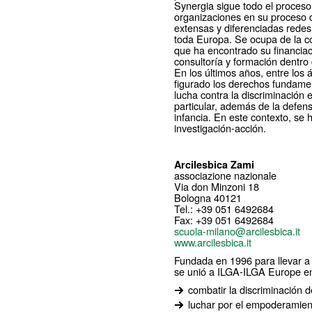
Synergia sigue todo el proceso
organizaciones en su proceso d
extensas y diferenciadas redes
toda Europa. Se ocupa de la co
que ha encontrado su financiaci
consultoría y formación dentro
En los últimos años, entre los 
figurado los derechos fundament
lucha contra la discriminación 
particular, además de la defen
infancia. En este contexto, se
investigación-acción.
Arcilesbica Zami
associazione nazionale
Via don Minzoni 18
Bologna 40121
Tel.: +39 051 6492684
Fax: +39 051 6492684
scuola-milano@arcilesbica.it
www.arcilesbica.it
Fundada en 1996 para llevar a 
se unió a ILGA-ILGA Europe en 
combatir la discriminación 
luchar por el empoderamien