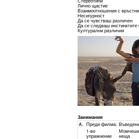
Стереотипи
Лично щастие
Взаимоотношения с връстн
Несигурност
Да се чувстваш различен
Да се следваш инстинктите 
Културални различия
Занимания
A.
Преди филма:
Въведен
1-во
Момчешк
упражнение
неща