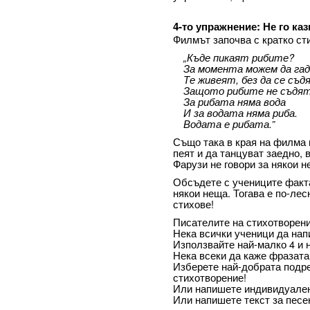
4-то упражнение: Не го ка
Филмът започва с кратко ст
„Къде пикаят рибите?
За момента можем да гад
Те живеят, без да се съд
Защото рибите не съдят
За рибата няма вода
И за водата няма риба.
Водата е рибата.”
Също така в края на филма 
пеят и да танцуват заедно, 
Фарузи не говори за някои н
Обсъдете с учениците факта,
някои неща. Тогава е по-лес
стихове!
Писателите на стихотворени
Нека всички ученици да нап
Използвайте най-малко 4 и н
Нека всеки да каже фразата 
Изберете най-добрата подре
стихотворение!
Или напишете индивидуален
Или напишете текст за песе