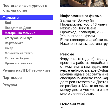
Постигане на сигурност в
класната стая
Информация за филма
Филмите
Заглавие: Donkey Girl
Боб
Продължителност: 13 минут
Парадът на Дани
Режисьор: Тиис Шенк
Произход: Холандия, 2006
Магарешко момиче
Жанр: игрален филм
От Лукас към Лус
Език: холандски, арабски с
Въртележка
Насочен към възрастова гру
Омар
Момчето на татко
Резюме
Стръв за Акула
Фарузи (а 12 години), холан
време на работа, гледайки н
Пръчки и камъни
от момчетата там, единстве
нея, е нейното магаре Суфиа
Речник на ЛГБТ термините
момиче идва в работата ѝ на
Партньори
своенравно момиче кара Фар
да търси късмета си. Двете
Ресурси
се разбират. Малко по малк
между двете момичета е пок
много силни образи.
Основни теми