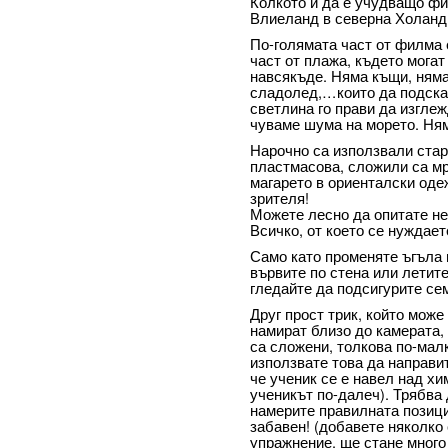
Колкото и да е учудващо фи
Влиеланд в северна Холанд
По-голямата част от филма 
част от плажа, където могат
навсякъде. Няма къщи, няма
сладолед,…които да подсказ
светлина го прави да изгле
чуваме шума на морето. Ня
Нарочно са използвали стар
пластмасова, сложили са мр
магарето в ориенталски одеж
зрителя!
Можете лесно да опитате не
Всичко, от което се нуждает
Само като променяте ъгъла 
вървите по стена или летите
гледайте да подсигурите се
Друг прост трик, който може 
намират близо до камерата,
са сложени, толкова по-мал
използвате това да направит
че ученик се е навел над хи
ученикът по-далеч). Трябва 
намерите правилната позици
забавен! (добавете няколко
упражнение, ще стане много 