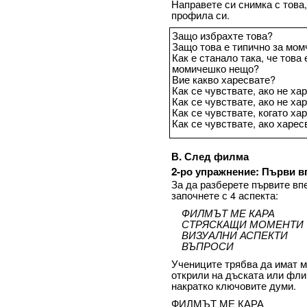
Направете си снимка с това
профила си.
Защо избрахте това?
Защо това е типично за мом
Как е станало така, че това
момичешко нещо?
Вие какво харесвате?
Как се чувствате, ако не х
Как се чувствате, ако не х
Как се чувствате, когато х
Как се чувствате, ако харе
В. След филма
2-ро упражнение: Първи в
За да разберете първите вп
започнете с 4 аспекта:
ФИЛМЪТ МЕ КАРА
СТРЯСКАЩИ МОМЕНТИ
ВИЗУАЛНИ АСПЕКТИ
ВЪПРОСИ
Учениците трябва да имат ма
открили на дъската или фли
накратко ключовите думи.
ФИЛМЪТ МЕ КАРА