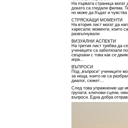
На първата страница могат 
докато са гледали филма. Т
но може да бъдат и чувства
СТРЯСКАЩИ МОМЕНТИ
На втория лист могат да на
харесали; моменти, които са
развълнували
ВИЗУАЛНИ АСПЕКТИ
На третия лист трябва да се
учениците са забелязали по
свързани с това как се движ
игра…
ВЪПРОСИ
Под „въпроси” учениците мо
за неща, които не са разбра
диалог, сюжет…
След това упражнение ще има
групата: ключови сцени, ня
въпроси. Една добра отправ