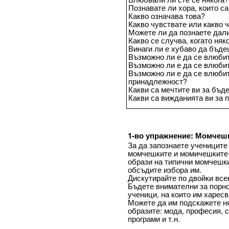
Познавате ли хора, които с
Какво означава това?
Какво чувствате или какво 
Можете ли да познаете дал
Какво се случва, когато ня
Винаги ли е хубаво да бъд
Възможно ли е да се влюбит
Възможно ли е да се влюбит
Възможно ли е да се влюбит
принадлежност?
Какви са мечтите ви за бъд
Какви са вижданията ви за 
1-во упражнение: Момчешк
За да запознаете учениците
момчешките и момичешките 
образи на типични момчешк
обсъдите избора им.
Дискутирайте по двойки все
Бъдете внимателни за порно
ученици, на които им харесв
Можете да им подскажете ня
образите: мода, професия, 
програми и т.н.