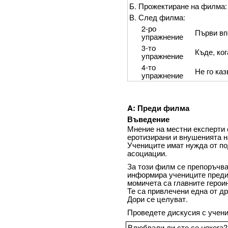
Б. Прожектиране на филма:
В. След филма:
2-ро
Първи вп
упражнение
3-то
Къде, ког
упражнение
4-то
Не го каз
упражнение
A: Преди филма
Въведение
Мнение на местни експерти 
еротизирани и внушенията н
Учениците имат нужда от по
асоциации.
За този филм се препоръчва
информира учениците преди 
момичета са главните герои
Те са привлечени една от др
Дори се целуват.
Проведете дискусия с учени
Влюбвали ли сте се някога?