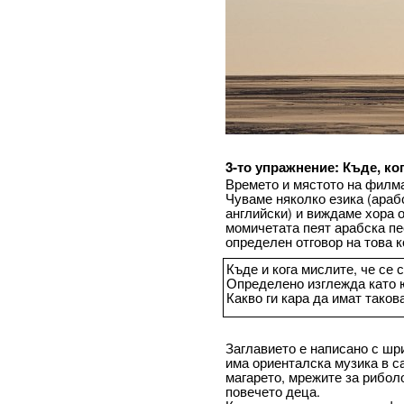
3-то упражнение: Къде, ко
Времето и мястото на филма
Чуваме няколко езика (араб
английски) и виждаме хора 
момичетата пеят арабска пе
определен отговор на това к
Къде и кога мислите, че се 
Определено изглежда като 
Какво ги кара да имат тако
Заглавието е написано с шр
има ориенталска музика в с
магарето, мрежите за рибол
повечето деца.